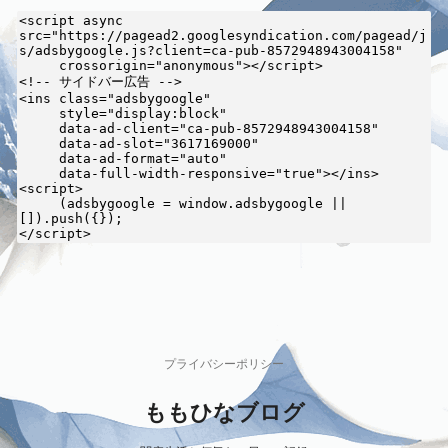
<script async 
src="https://pagead2.googlesyndication.com/pagead/j
s/adsbygoogle.js?client=ca-pub-8572948943004158"

     crossorigin="anonymous"></script>

<!-- サイドバー広告 -->

<ins class="adsbygoogle"

     style="display:block"

     data-ad-client="ca-pub-8572948943004158"

     data-ad-slot="3617169000"

     data-ad-format="auto"

     data-full-width-responsive="true"></ins>

<script>

     (adsbygoogle = window.adsbygoogle || 
[]).push({});

</script>
プライバシーポリシー
ももひなブログ