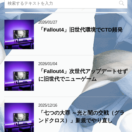
2026/01/27
「Fallout4」旧世代環境でCTD頻発
2026/01/04
「Fallout4」次世代アップデートせず
に旧世代でニューゲーム
2025/12/16
「七つの大罪 ～光と闇の交戦（グラ
ンドクロス）」新規でやり直し