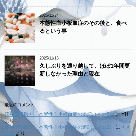
2025/11/24
本態性血小板血症のその後と、食べ
るという事
2025/11/13
久しぶりを通り越して、ほぼ1年間更
新しなかった理由と現在
最近のコメント
緩和型保険と、本態性血小板血症の追記（その2）
に
YH
より
緩和型保険と、本態性血小板血症の追記（その2）
に
もも
ひな
より