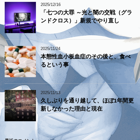
2025/12/16
「七つの大罪 ～光と闇の交戦（グラ
ンドクロス）」新規でやり直し
2025/11/24
本態性血小板血症のその後と、食べ
るという事
2025/11/13
久しぶりを通り越して、ほぼ1年間更
新しなかった理由と現在