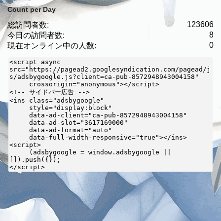
Count per Day
123606
総訪問者数:
8
今日の訪問者数:
0
現在オンライン中の人数:
<script async 
src="https://pagead2.googlesyndication.com/pagead/j
s/adsbygoogle.js?client=ca-pub-8572948943004158"

     crossorigin="anonymous"></script>

<!-- サイドバー広告 -->

<ins class="adsbygoogle"

     style="display:block"

     data-ad-client="ca-pub-8572948943004158"

     data-ad-slot="3617169000"

     data-ad-format="auto"

     data-full-width-responsive="true"></ins>

<script>

     (adsbygoogle = window.adsbygoogle || 
[]).push({});

</script>