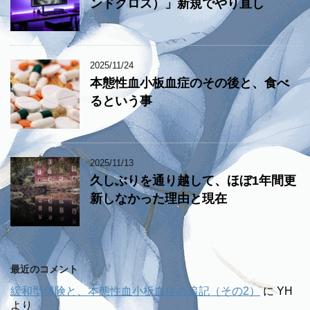
ンドクロス）」新規でやり直し
2025/11/24
本態性血小板血症のその後と、食べ
るという事
2025/11/13
久しぶりを通り越して、ほぼ1年間更
新しなかった理由と現在
最近のコメント
緩和型保険と、本態性血小板血症の追記（その2）
に
YH
より