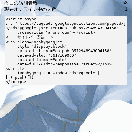
58
今日の訪問者数:
1
現在オンライン中の人数:
<script async 
src="https://pagead2.googlesyndication.com/pagead/j
s/adsbygoogle.js?client=ca-pub-8572948943004158"

     crossorigin="anonymous"></script>

<!-- サイドバー広告 -->

<ins class="adsbygoogle"

     style="display:block"

     data-ad-client="ca-pub-8572948943004158"

     data-ad-slot="3617169000"

     data-ad-format="auto"

     data-full-width-responsive="true"></ins>

<script>

     (adsbygoogle = window.adsbygoogle || 
[]).push({});

</script>
プライバシーポリシー