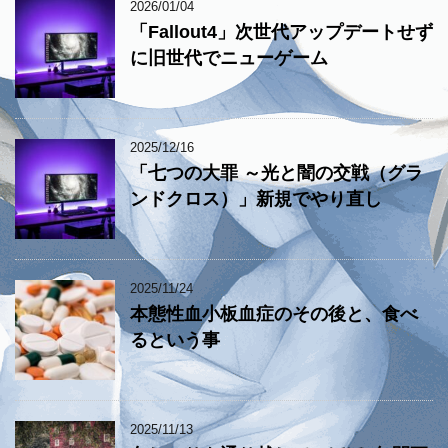
2026/01/04
「Fallout4」次世代アップデートせず
に旧世代でニューゲーム
2025/12/16
「七つの大罪 ～光と闇の交戦（グラ
ンドクロス）」新規でやり直し
2025/11/24
本態性血小板血症のその後と、食べ
るという事
2025/11/13