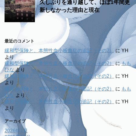
久しぶりを通り越して、ほぼ1年間更
新しなかった理由と現在
最近のコメント
緩和型保険と、本態性血小板血症の追記（その2）
に
YH
より
緩和型保険と、本態性血小板血症の追記（その2）
に
もも
ひな
より
緩和型保険と、本態性血小板血症の追記（その2）
に
YH
より
緩和型保険と、本態性血小板血症の追記（その2）
に
もも
ひな
より
緩和型保険と、本態性血小板血症の追記（その2）
に
YH
より
アーカイブ
2026年1月