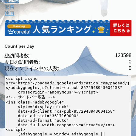
買い物
健康
映画
Count per Day
123598
総訪問者数:
0
今日の訪問者数:
0
現在オンライン中の人数:
<script async 
src="https://pagead2.googlesyndication.com/pagead/j
s/adsbygoogle.js?client=ca-pub-8572948943004158"

     crossorigin="anonymous"></script>

<!-- サイドバー広告 -->

<ins class="adsbygoogle"

     style="display:block"

     data-ad-client="ca-pub-8572948943004158"

     data-ad-slot="3617169000"

     data-ad-format="auto"

     data-full-width-responsive="true"></ins>

<script>

     (adsbygoogle = window.adsbygoogle || 